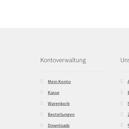
options
may
be
chosen
on
the
product
page
Kontoverwaltung
Un
Mein Konto
Kasse
Warenkorb
Bestellungen
Downloads