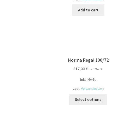
Add to cart
Norma Regal 100/72
317,00
€
incl. MwSt.
inkl. MwSt.
zzgl.
Versandkosten
This
Select options
product
has
multiple
variants.
The