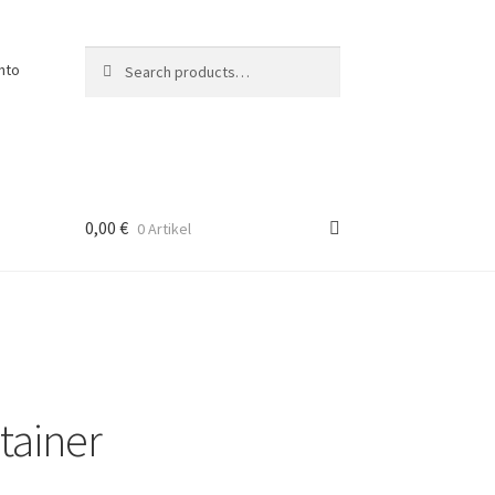
Search
Search
nto
for:
0,00
€
0 Artikel
tainer