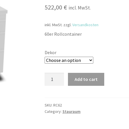
522,00
€
incl. MwSt.
inkl. MwSt.
zzgl.
Versandkosten
60er Rollcontainer
Dekor
Schubladen
Add to cart
-
Container
quantity
SKU:
RC62
Category:
Stauraum