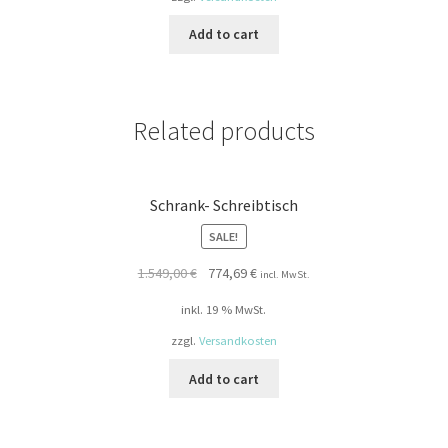
Add to cart
Related products
Schrank- Schreibtisch
SALE!
Original
Current
1.549,00
€
774,69
€
incl. MwSt.
price
price
inkl. 19 % MwSt.
was:
is:
1.549,00 €.
774,69 €.
zzgl.
Versandkosten
Add to cart