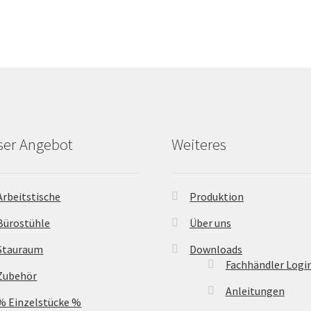
ser Angebot
Weiteres
Arbeitstische
Produktion
Bürostühle
Über uns
Stauraum
Downloads
Fachhändler Logi
Zubehör
Anleitungen
% Einzelstücke %