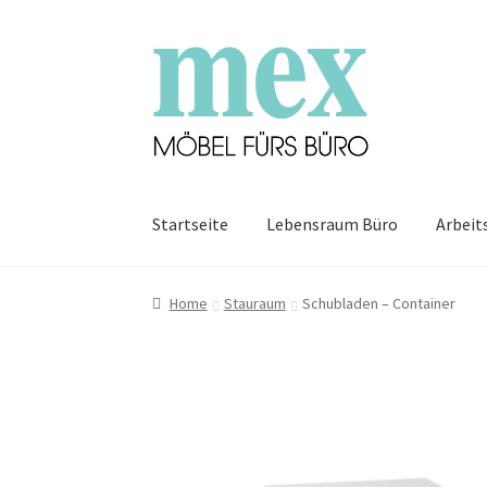
Zur
Zum
Navigation
Inhalt
springen
springen
Startseite
Lebensraum Büro
Arbeit
Home
Stauraum
Schubladen – Container