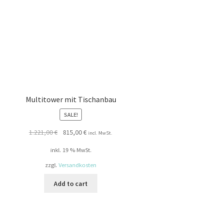
Multitower mit Tischanbau
SALE!
Original
Current
1.221,00
€
815,00
€
incl. MwSt.
price
price
inkl. 19 % MwSt.
was:
is:
1.221,00 €.
815,00 €.
zzgl.
Versandkosten
Add to cart