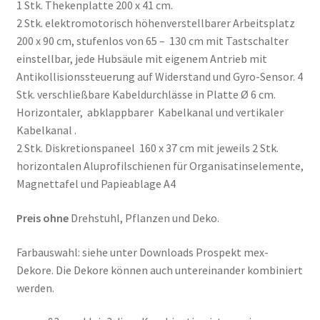
1 Stk. Thekenplatte 200 x 41 cm.
2 Stk. elektromotorisch höhenverstellbarer Arbeitsplatz
200 x 90 cm, stufenlos von 65 – 130 cm mit Tastschalter
einstellbar, jede Hubsäule mit eigenem Antrieb mit
Antikollisionssteuerung auf Widerstand und Gyro-Sensor. 4
Stk. verschließbare Kabeldurchlässe in Platte Ø 6 cm.
Horizontaler, abklappbarer Kabelkanal und vertikaler
Kabelkanal .
2 Stk. Diskretionspaneel 160 x 37 cm mit jeweils 2 Stk.
horizontalen Aluprofilschienen für Organisatinselemente,
Magnettafel und Papieablage A4
Preis ohne
Drehstuhl, Pflanzen und Deko.
Farbauswahl: siehe unter Downloads Prospekt mex-
Dekore. Die Dekore können auch untereinander kombiniert
werden.