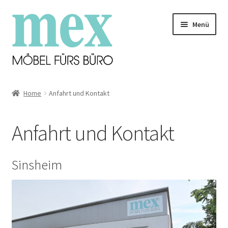
Zur
Zum
Menü
Navigation
Inhalt
springen
springen
Startseite
Home
Anfahrt und Kontakt
Lebensraum Büro
Anfahrt und Kontakt
Unterm
Arbeitswelten
öffnen
Unterm
Unser Angebot
Sinsheim
öffnen